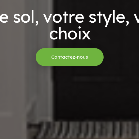
e
s
o
l
,
v
o
t
r
e
s
t
y
l
e
,
c
h
o
i
x
Contactez-nous