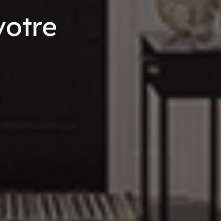
v
o
t
r
e