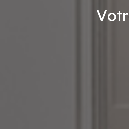
V
o
t
r